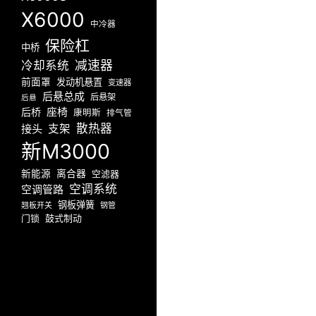
X6000
中冷器
保险杠
中桥
减速器
冷却系统
前面罩
发动机悬置
变速器
后悬总成
后悬架
后悬
座椅
后桥
康明斯
排气管
散热器
接头
支架
新M3000
新能源
离合器
空滤器
空调系统
空调管路
钢板弹簧
翘板开关
钢管
门锁
鼓式制动