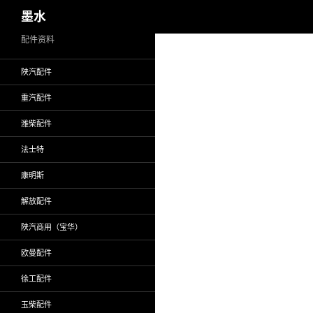
搜
墨水
索
跳
配件资料
至
陕汽配件
正
文
重汽配件
潍柴配件
法士特
康明斯
解放配件
陕汽商用（宝华）
欧曼配件
徐工配件
玉柴配件