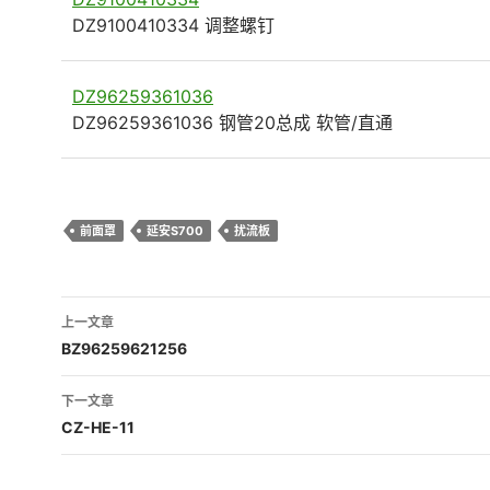
DZ9100410334 调整螺钉
DZ96259361036
DZ96259361036 钢管20总成 软管/直通
前面罩
延安S700
扰流板
文
上一文章
章
BZ96259621256
导
下一文章
航
CZ-HE-11