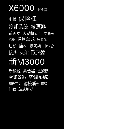
X6000
中冷器
保险杠
中桥
减速器
冷却系统
前面罩
发动机悬置
变速器
后悬总成
后悬架
后悬
座椅
后桥
康明斯
排气管
散热器
接头
支架
新M3000
新能源
离合器
空滤器
空调系统
空调管路
钢板弹簧
翘板开关
钢管
门锁
鼓式制动