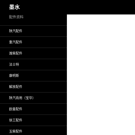
搜
墨水
索
跳
配件资料
至
陕汽配件
正
文
重汽配件
潍柴配件
法士特
康明斯
解放配件
陕汽商用（宝华）
欧曼配件
徐工配件
玉柴配件