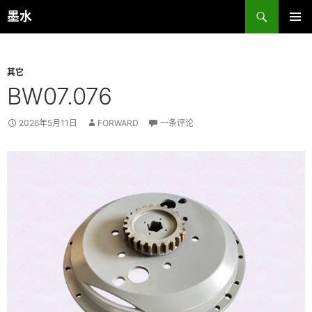
跳
搜
墨水
至
索
主菜单
正
文
其它
BW07.076
2026年5月11日
FORWARD
一条评论