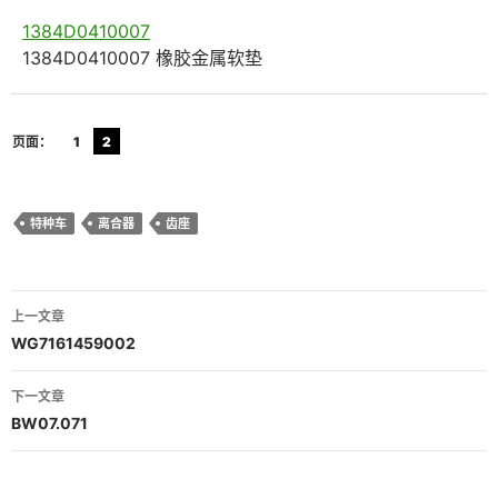
1384D0410007
1384D0410007 橡胶金属软垫
页面：
1
2
特种车
离合器
齿座
文
上一文章
章
WG7161459002
导
下一文章
航
BW07.071