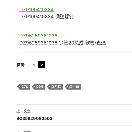
DZ9100410334
DZ9100410334 调整螺钉
DZ96259361036
DZ96259361036 钢管20总成 软管/直通
页面：
1
2
C7S
C9H
保险杠
牵引销
文
上一文章
章
BQ35820083503
导