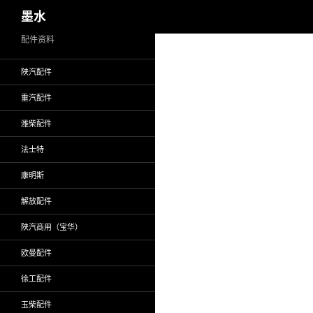
搜
墨水
索
跳
配件资料
至
陕汽配件
正
文
重汽配件
潍柴配件
法士特
康明斯
解放配件
陕汽商用（宝华）
欧曼配件
徐工配件
玉柴配件