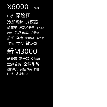
X6000
中冷器
保险杠
中桥
减速器
冷却系统
前面罩
发动机悬置
变速器
后悬总成
后悬架
后悬
座椅
后桥
康明斯
排气管
散热器
接头
支架
新M3000
新能源
离合器
空滤器
空调系统
空调管路
钢板弹簧
翘板开关
钢管
门锁
鼓式制动