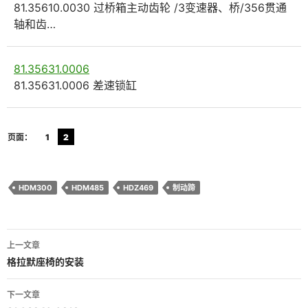
81.35610.0030 过桥箱主动齿轮 /3变速器、桥/356贯通
轴和齿…
81.35631.0006
81.35631.0006 差速锁缸
页面：
1
2
HDM300
HDM485
HDZ469
制动蹄
文
上一文章
章
格拉默座椅的安装
导
下一文章