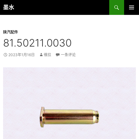
跳
搜
墨水
至
索
主菜单
正
文
陕汽配件
81.50211.0030
2023年1月16日
维拉
一条评论