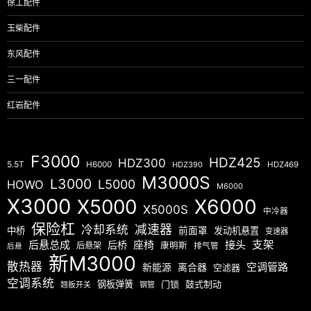
徐工配件
玉柴配件
东风配件
三一配件
红岩配件
F3000
HDZ425
HDZ300
5.5T
H6000
HDZ390
HDZ469
M3000S
L3000
L5000
HOWO
M6000
X3000
X5000
X6000
X5000S
中冷器
保险杠
减速器
冷却系统
中桥
前面罩
发动机悬置
变速器
后悬总成
座椅
接头
支架
后桥
后悬架
康明斯
排气管
后悬
新M3000
散热器
空调管路
新能源
离合器
空滤器
空调系统
钢板弹簧
门锁
鼓式制动
翘板开关
钢管