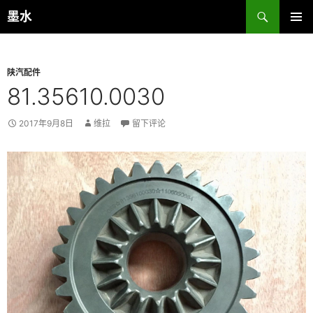
跳
搜
墨水
至
索
主菜单
正
文
陕汽配件
81.35610.0030
2017年9月8日
维拉
留下评论