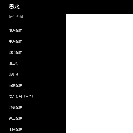
搜
墨水
索
跳
配件资料
至
陕汽配件
正
文
重汽配件
潍柴配件
法士特
康明斯
解放配件
陕汽商用（宝华）
欧曼配件
徐工配件
玉柴配件