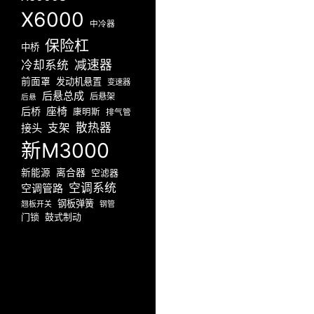
X6000
中冷器
保险杠
中桥
减速器
冷却系统
前面罩
发动机悬置
变速器
后悬总成
后悬架
后悬
座椅
后桥
康明斯
排气管
散热器
接头
支架
新M3000
新能源
离合器
空滤器
空调系统
空调管路
钢板弹簧
翘板开关
钢管
门锁
鼓式制动