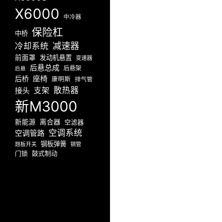
X6000
中冷器
保险杠
中桥
减速器
冷却系统
前面罩
发动机悬置
变速器
后悬总成
后悬架
后悬
座椅
后桥
康明斯
排气管
散热器
接头
支架
新M3000
新能源
离合器
空滤器
空调系统
空调管路
钢板弹簧
翘板开关
钢管
门锁
鼓式制动