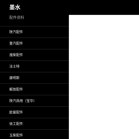
搜
墨水
索
跳
配件资料
至
陕汽配件
正
文
重汽配件
潍柴配件
法士特
康明斯
解放配件
陕汽商用（宝华）
欧曼配件
徐工配件
玉柴配件