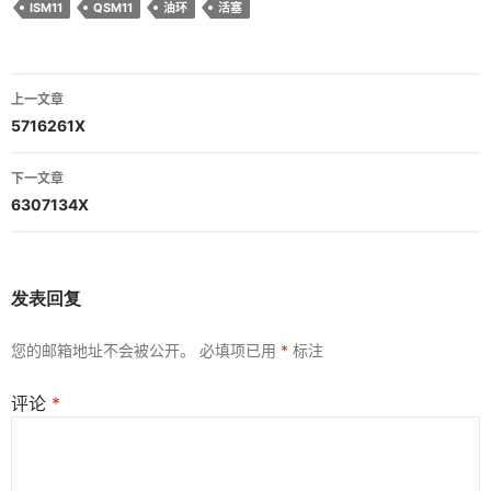
ISM11
QSM11
油环
活塞
文
上一文章
章
5716261X
导
下一文章
航
6307134X
发表回复
您的邮箱地址不会被公开。
必填项已用
*
标注
评论
*