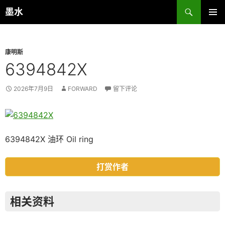
跳
搜
墨水
至
索
主菜单
正
文
康明斯
6394842X
2026年7月9日
FORWARD
留下评论
6394842X 油环 Oil ring
打赏作者
相关资料