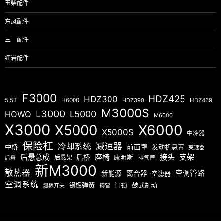
玉柴配件
东风配件
三一配件
红岩配件
F3000
HDZ425
HDZ300
5.5T
H6000
HDZ390
HDZ469
M3000S
L3000
L5000
HOWO
M6000
X3000
X5000
X6000
X5000S
中冷器
保险杠
减速器
冷却系统
中桥
前面罩
发动机悬置
变速器
后悬总成
座椅
接头
支架
后桥
后悬架
康明斯
排气管
后悬
新M3000
散热器
空调管路
新能源
离合器
空滤器
空调系统
钢板弹簧
门锁
鼓式制动
翘板开关
钢管