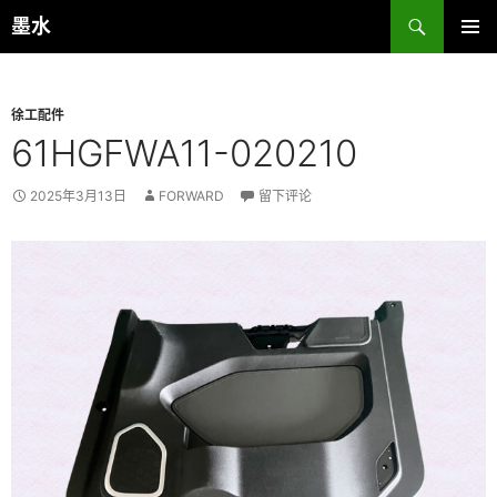
跳
搜
墨水
至
索
主菜单
正
文
徐工配件
61HGFWA11-020210
2025年3月13日
FORWARD
留下评论