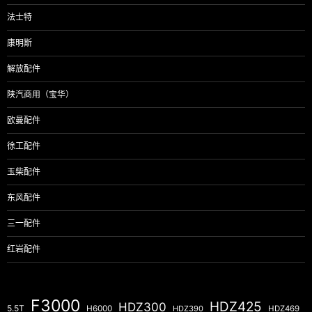
法士特
康明斯
解放配件
陕汽商用（宝华）
欧曼配件
徐工配件
玉柴配件
东风配件
三一配件
红岩配件
F3000
HDZ425
HDZ300
5.5T
H6000
HDZ390
HDZ469