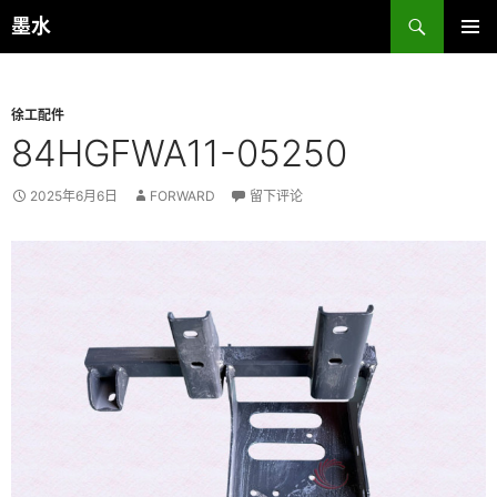
跳
搜
墨水
至
索
主菜单
正
文
徐工配件
84HGFWA11-05250
2025年6月6日
FORWARD
留下评论