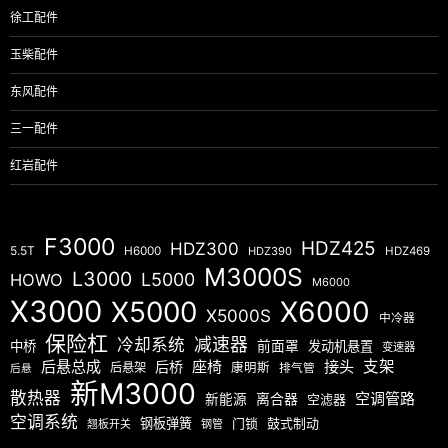
徐工配件
玉柴配件
东风配件
三一配件
红岩配件
F3000
HDZ425
HDZ300
5.5T
H6000
HDZ390
HDZ469
M3000S
L3000
L5000
HOWO
M6000
X3000
X5000
X6000
X5000S
中冷器
保险杠
减速器
冷却系统
中桥
前面罩
发动机悬置
变速器
后悬总成
座椅
接头
支架
后桥
后悬架
康明斯
排气管
后悬
新M3000
散热器
空调管路
新能源
离合器
空滤器
空调系统
钢板弹簧
门锁
鼓式制动
翘板开关
钢管