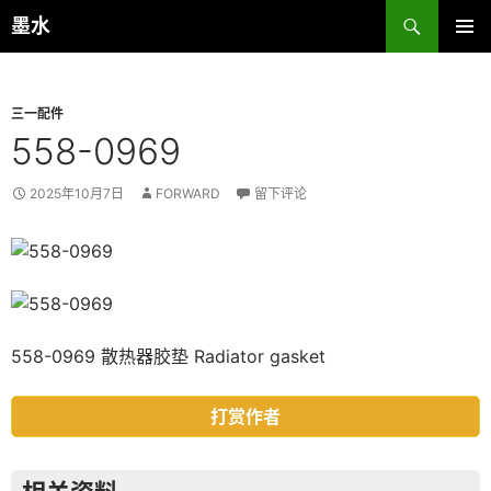
跳
搜
墨水
至
索
主菜单
正
文
三一配件
558-0969
2025年10月7日
FORWARD
留下评论
558-0969 散热器胶垫 Radiator gasket
打赏作者