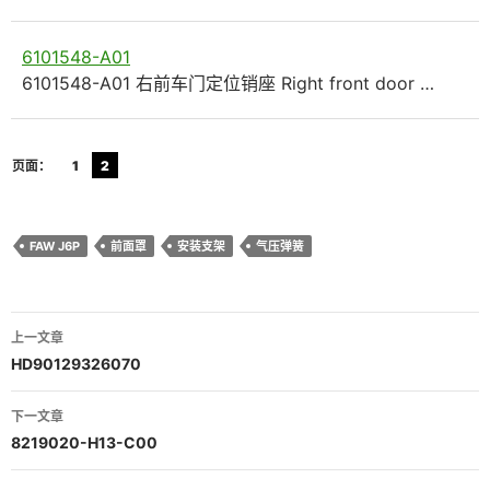
6101548-A01
6101548-A01 右前车门定位销座 Right front door …
页面：
1
2
FAW J6P
前面罩
安装支架
气压弹簧
文
上一文章
章
HD90129326070
导
下一文章
航
8219020-H13-C00