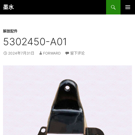
跳
搜
墨水
至
索
主菜单
正
文
解放配件
5302450-A01
2024年7月31日
FORWARD
留下评论