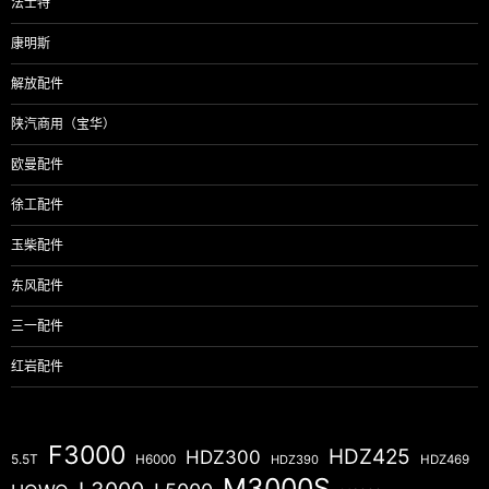
法士特
康明斯
解放配件
陕汽商用（宝华）
欧曼配件
徐工配件
玉柴配件
东风配件
三一配件
红岩配件
F3000
HDZ425
HDZ300
5.5T
H6000
HDZ390
HDZ469
M3000S