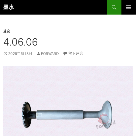
跳
搜
墨水
至
索
主菜单
正
文
其它
4.06.06
2025年5月8日
FORWARD
留下评论