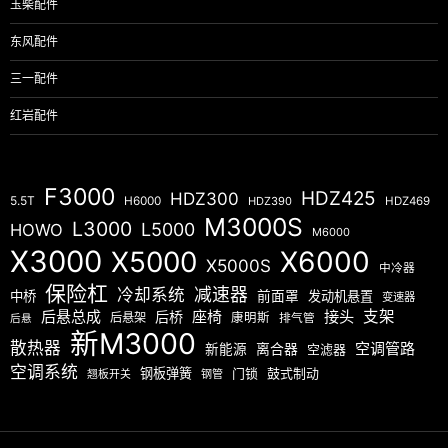
玉柴配件
东风配件
三一配件
红岩配件
F3000
HDZ425
HDZ300
5.5T
H6000
HDZ390
HDZ469
M3000S
L3000
L5000
HOWO
M6000
X3000
X5000
X6000
X5000S
中冷器
保险杠
减速器
冷却系统
中桥
前面罩
发动机悬置
变速器
后悬总成
座椅
接头
支架
后桥
后悬架
康明斯
排气管
后悬
新M3000
散热器
空调管路
新能源
离合器
空滤器
空调系统
钢板弹簧
门锁
鼓式制动
翘板开关
钢管