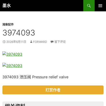
跳
搜
墨水
至
索
主菜单
正
文
潍柴配件
3974093
2026年6月11日
FORWARD
留下评论
3974093 泄压阀 Pressure relief valve
打赏作者