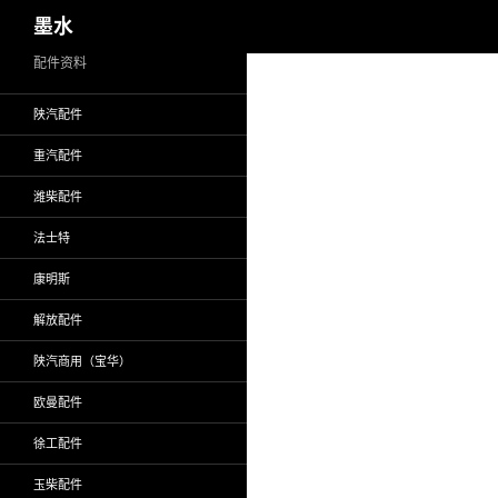
搜
墨水
索
跳
配件资料
至
陕汽配件
正
文
重汽配件
潍柴配件
法士特
康明斯
解放配件
陕汽商用（宝华）
欧曼配件
徐工配件
玉柴配件