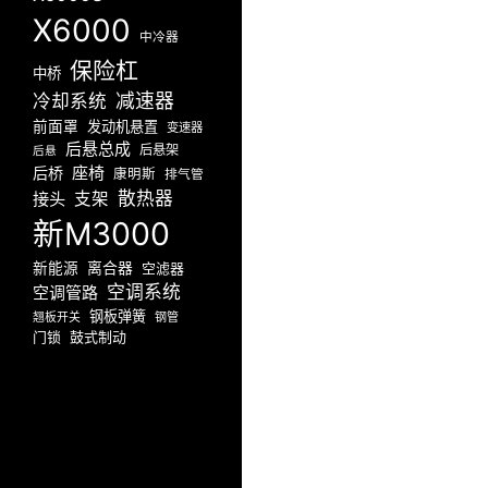
X6000
中冷器
保险杠
中桥
减速器
冷却系统
前面罩
发动机悬置
变速器
后悬总成
后悬架
后悬
座椅
后桥
康明斯
排气管
散热器
接头
支架
新M3000
新能源
离合器
空滤器
空调系统
空调管路
钢板弹簧
翘板开关
钢管
门锁
鼓式制动