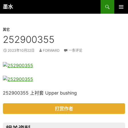
跳
搜
墨水
至
索
主菜单
正
文
其它
252900355
2023年10月22日
FORWARD
一条评论
252900355 上衬套 Upper bushing
打赏作者