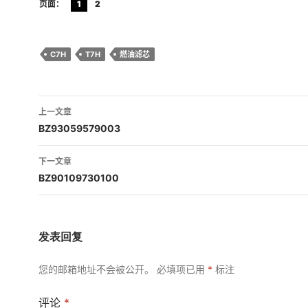
页面：
1
2
C7H
T7H
燃油滤芯
文
上一文章
章
BZ93059579003
导
下一文章
航
BZ90109730100
发表回复
您的邮箱地址不会被公开。
必填项已用
*
标注
评论
*