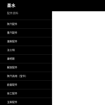
搜
墨水
索
跳
配件资料
至
陕汽配件
正
文
重汽配件
潍柴配件
法士特
康明斯
解放配件
陕汽商用（宝华）
欧曼配件
徐工配件
玉柴配件