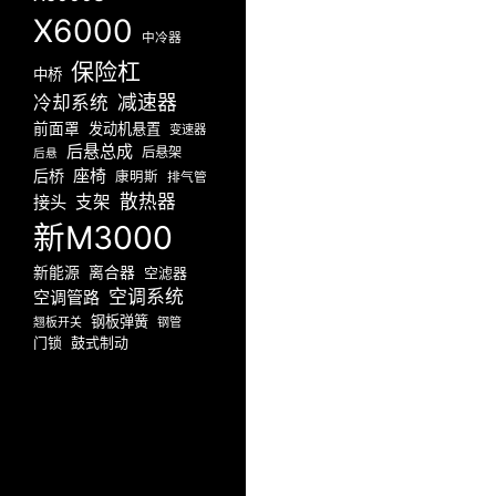
X6000
中冷器
保险杠
中桥
减速器
冷却系统
前面罩
发动机悬置
变速器
后悬总成
后悬架
后悬
座椅
后桥
康明斯
排气管
散热器
接头
支架
新M3000
新能源
离合器
空滤器
空调系统
空调管路
钢板弹簧
翘板开关
钢管
门锁
鼓式制动