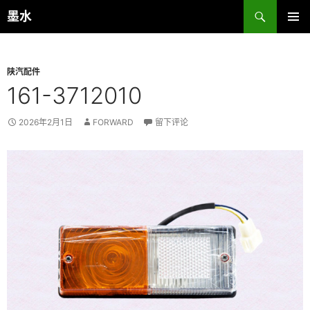
跳
搜
墨水
至
索
主菜单
正
文
陕汽配件
161-3712010
2026年2月1日
FORWARD
留下评论