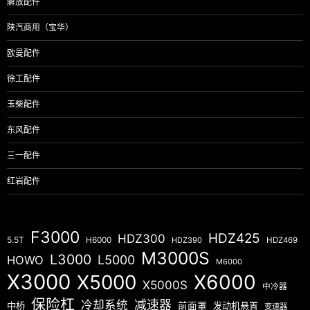
解放配件
陕汽商用（宝华）
欧曼配件
徐工配件
玉柴配件
东风配件
三一配件
红岩配件
F3000
HDZ425
HDZ300
5.5T
H6000
HDZ390
HDZ469
M3000S
L3000
L5000
HOWO
M6000
X3000
X5000
X6000
X5000S
中冷器
保险杠
减速器
冷却系统
中桥
前面罩
发动机悬置
变速器