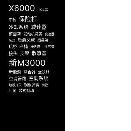
X6000
中冷器
保险杠
中桥
减速器
冷却系统
前面罩
发动机悬置
变速器
后悬总成
后悬架
后悬
座椅
后桥
康明斯
排气管
散热器
接头
支架
新M3000
新能源
离合器
空滤器
空调系统
空调管路
钢板弹簧
翘板开关
钢管
门锁
鼓式制动