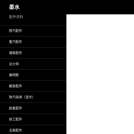
搜
墨水
索
跳
配件资料
至
陕汽配件
正
文
重汽配件
潍柴配件
法士特
康明斯
解放配件
陕汽商用（宝华）
欧曼配件
徐工配件
玉柴配件