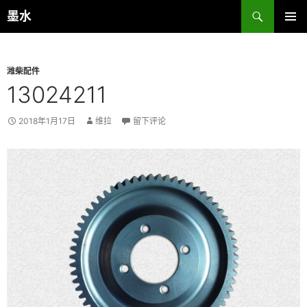
跳
搜
墨水
至
索
主菜单
正
文
潍柴配件
13024211
2018年1月17日
维拉
留下评论