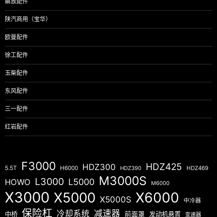
解放配件
陕汽商用（宝华）
欧曼配件
徐工配件
玉柴配件
东风配件
三一配件
红岩配件
F3000
HDZ425
HDZ300
5.5T
H6000
HDZ390
HDZ469
M3000S
L3000
L5000
HOWO
M6000
X3000
X5000
X6000
X5000S
中冷器
保险杠
减速器
冷却系统
中桥
前面罩
发动机悬置
变速器