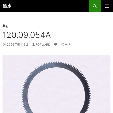
跳
搜
墨水
至
索
主菜单
正
文
其它
120.09.054A
2026年5月12日
FORWARD
一条评论