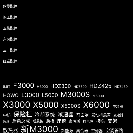
欧曼配件
徐工配件
玉柴配件
东风配件
三一配件
红岩配件
F3000
HDZ425
HDZ300
5.5T
H6000
HDZ390
HDZ469
M3000S
L3000
L5000
HOWO
M6000
X3000
X5000
X6000
X5000S
中冷器
保险杠
减速器
冷却系统
中桥
前面罩
发动机悬置
变速器
后悬总成
座椅
接头
支架
后桥
后悬架
康明斯
排气管
后悬
新M3000
散热器
空调管路
新能源
离合器
空滤器