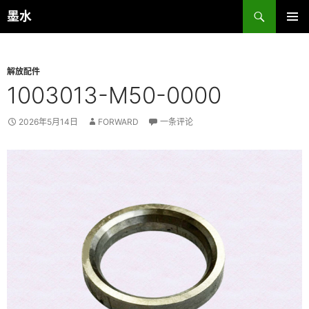
跳
搜
墨水
至
索
主菜单
正
文
解放配件
1003013-M50-0000
2026年5月14日
FORWARD
一条评论