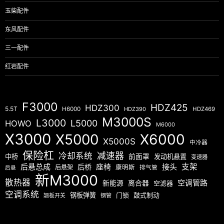
玉柴配件
东风配件
三一配件
红岩配件
F3000
HDZ425
HDZ300
5.5T
H6000
HDZ390
HDZ469
M3000S
L3000
L5000
HOWO
M6000
X3000
X5000
X6000
X5000S
中冷器
保险杠
减速器
冷却系统
中桥
前面罩
发动机悬置
变速器
后悬总成
座椅
接头
支架
后桥
后悬架
康明斯
排气管
后悬
新M3000
散热器
空调管路
新能源
离合器
空滤器
空调系统
钢板弹簧
门锁
鼓式制动
翘板开关
钢管