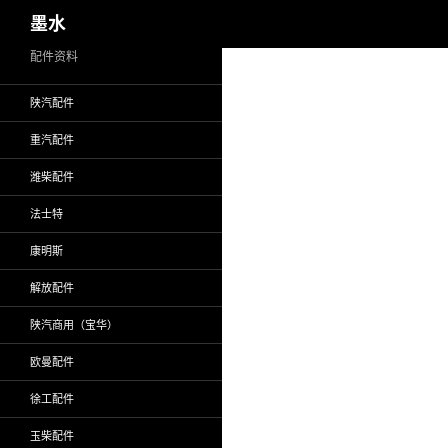
搜
墨水
索
跳
配件资料
至
陕汽配件
正
文
重汽配件
潍柴配件
法士特
康明斯
解放配件
陕汽商用（宝华）
欧曼配件
徐工配件
玉柴配件