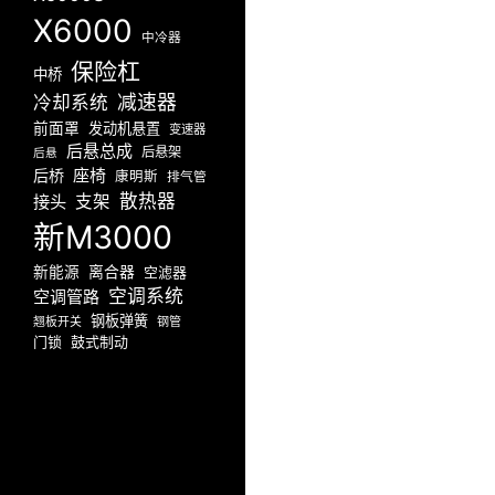
X6000
中冷器
保险杠
中桥
减速器
冷却系统
前面罩
发动机悬置
变速器
后悬总成
后悬架
后悬
座椅
后桥
康明斯
排气管
散热器
接头
支架
新M3000
新能源
离合器
空滤器
空调系统
空调管路
钢板弹簧
翘板开关
钢管
门锁
鼓式制动