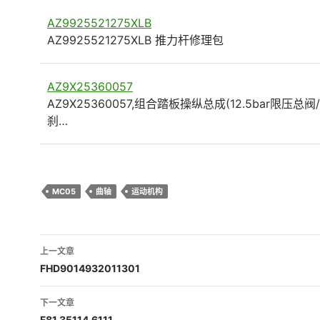
AZ9925521275XLB
AZ9925521275XLB 推力杆修理包
AZ9X25360057
AZ9X25360057,组合踏板操纵总成(12.5bar限压总
刹…
MC05
曲轴
运动机构
文
上一文章
章
FHD9014932011301
导
下一文章
F81.35114.6111