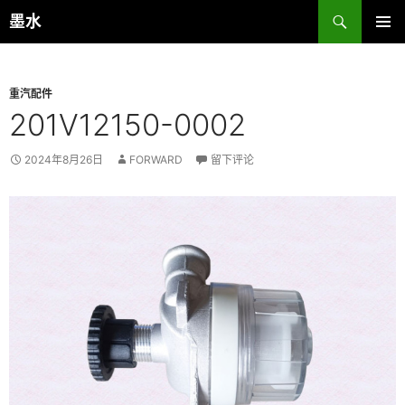
跳
搜
墨水
至
索
主菜单
正
文
重汽配件
201V12150-0002
2024年8月26日
FORWARD
留下评论