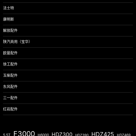
法士特
康明斯
解放配件
陕汽商用（宝华）
欧曼配件
徐工配件
玉柴配件
东风配件
三一配件
红岩配件
F3000
HDZ425
HDZ300
5.5T
H6000
HDZ390
HDZ469