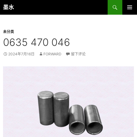
跳
搜
墨水
至
索
主菜单
正
文
未分类
0635 470 046
2024年7月16日
FORWARD
留下评论