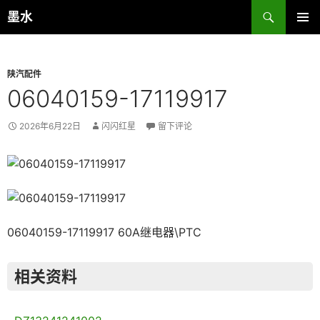
跳
搜
墨水
至
索
主菜单
正
文
陕汽配件
06040159-17119917
2026年6月22日
闪闪红星
留下评论
06040159-17119917 60A继电器\PTC
相关资料