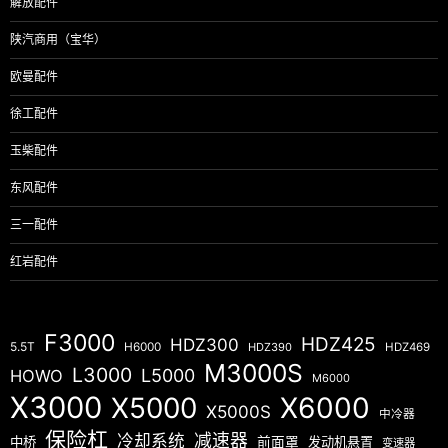
解放配件
陕汽商用（宝华）
欧曼配件
徐工配件
玉柴配件
东风配件
三一配件
红岩配件
F3000
HDZ425
HDZ300
5.5T
H6000
HDZ390
HDZ469
M3000S
L3000
L5000
HOWO
M6000
X3000
X5000
X6000
X5000S
中冷器
保险杠
减速器
冷却系统
中桥
前面罩
发动机悬置
变速器