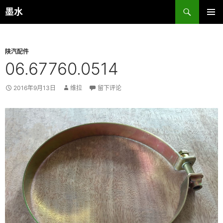
跳
搜
墨水
至
索
主菜单
正
文
陕汽配件
06.67760.0514
2016年9月13日
维拉
留下评论