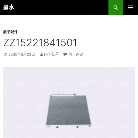
跳
搜
墨水
至
索
主菜单
正
文
质子配件
ZZ15221841501
2026年6月23日
闪闪红星
留下评论