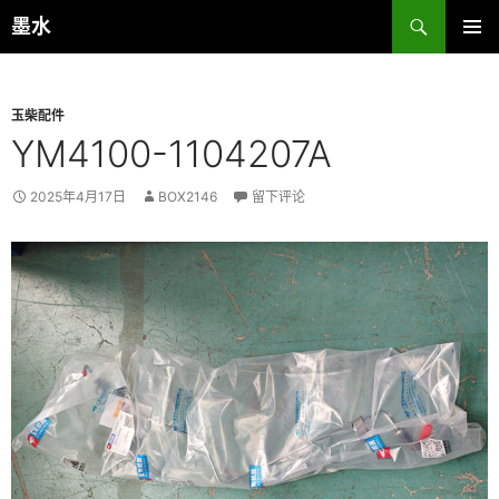
跳
搜
墨水
至
索
主菜单
正
文
玉柴配件
YM4100-1104207A
2025年4月17日
BOX2146
留下评论