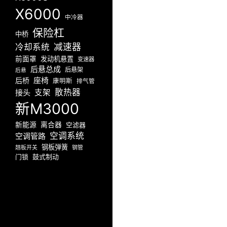
X6000
中冷器
保险杠
中桥
减速器
冷却系统
前面罩
发动机悬置
变速器
后悬总成
后悬架
后悬
座椅
后桥
康明斯
排气管
散热器
接头
支架
新M3000
新能源
离合器
空滤器
空调系统
空调管路
钢板弹簧
翘板开关
钢管
门锁
鼓式制动