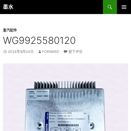
跳
搜
墨水
至
索
主菜单
正
文
重汽配件
WG9925580120
2024年9月24日
FORWARD
留下评论