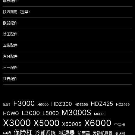
解放配件
陕汽商用（宝华）
欧曼配件
徐工配件
玉柴配件
东风配件
三一配件
红岩配件
F3000
HDZ425
HDZ300
5.5T
H6000
HDZ390
HDZ469
M3000S
L3000
L5000
HOWO
M6000
X3000
X5000
X6000
X5000S
中冷器
保险杠
减速器
冷却系统
中桥
前面罩
发动机悬置
变速器