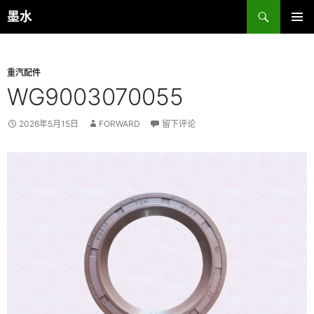
跳
搜
墨水
至
索
主菜单
正
文
重汽配件
WG9003070055
2026年5月15日
FORWARD
留下评论