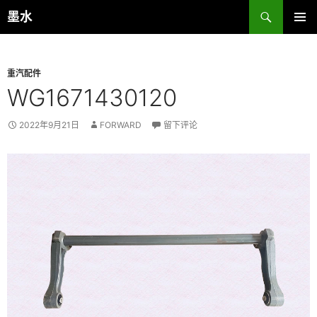
跳
搜
墨水
至
索
主菜单
正
文
重汽配件
WG1671430120
2022年9月21日
FORWARD
留下评论