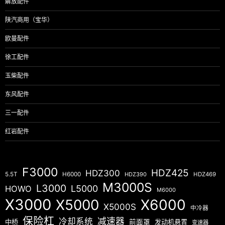
解放配件
陕汽商用（宝华）
欧曼配件
徐工配件
玉柴配件
东风配件
三一配件
红岩配件
F3000
HDZ425
HDZ300
5.5T
H6000
HDZ390
HDZ469
M3000S
L3000
L5000
HOWO
M6000
X3000
X5000
X6000
X5000S
中冷器
保险杠
减速器
冷却系统
中桥
前面罩
发动机悬置
变速器