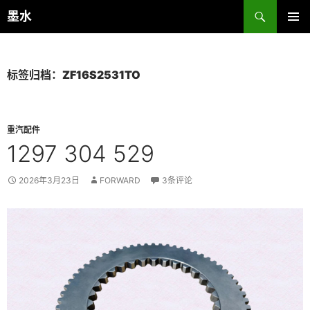
跳
搜
墨水
至
索
主菜单
正
文
标签归档：ZF16S2531TO
重汽配件
1297 304 529
2026年3月23日
FORWARD
3条评论