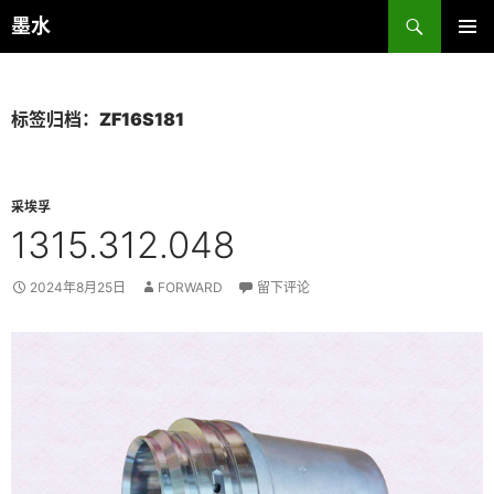
跳
搜
墨水
至
索
主菜单
正
文
标签归档：ZF16S181
采埃孚
1315.312.048
2024年8月25日
FORWARD
留下评论