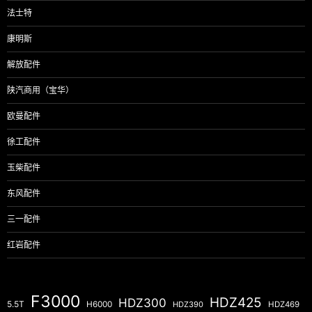
法士特
康明斯
解放配件
陕汽商用（宝华）
欧曼配件
徐工配件
玉柴配件
东风配件
三一配件
红岩配件
F3000
HDZ425
HDZ300
5.5T
H6000
HDZ390
HDZ469