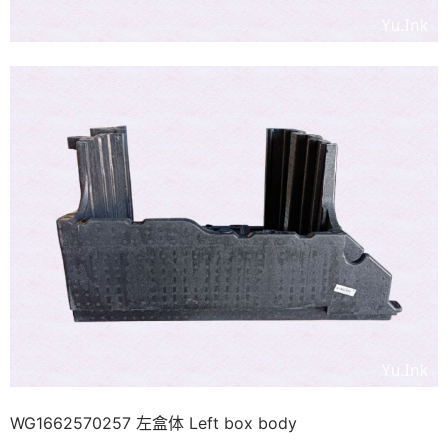
WG1662570257 左盒体 Left box body