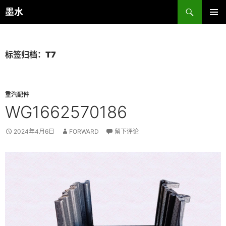
跳
搜
墨水
至
索
主菜单
正
文
标签归档：T7
重汽配件
WG1662570186
2024年4月6日
FORWARD
留下评论