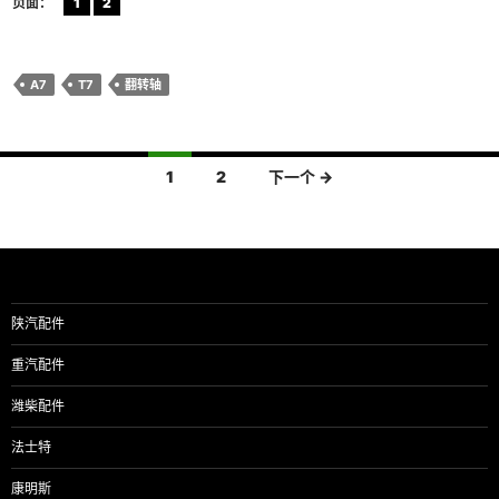
页面：
1
2
A7
T7
翻转轴
文
1
2
下一个 →
章
导
航
陕汽配件
重汽配件
潍柴配件
法士特
康明斯