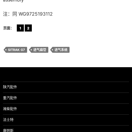
注：同 WG9725193112
页面：
1
2
SITRAK G7
进气扁管
进气系统
陕汽配件
重汽配件
潍柴配件
法士特
康明斯