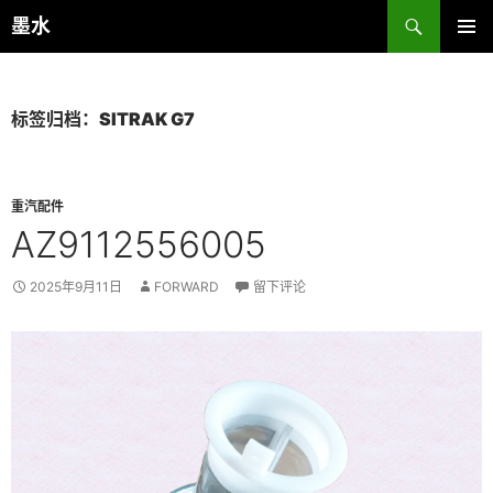
跳
搜
墨水
至
索
主菜单
正
文
标签归档：SITRAK G7
重汽配件
AZ9112556005
2025年9月11日
FORWARD
留下评论