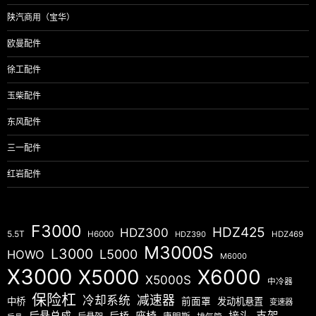
陕汽商用（宝华）
欧曼配件
徐工配件
玉柴配件
东风配件
三一配件
红岩配件
F3000
HDZ425
HDZ300
5.5T
H6000
HDZ390
HDZ469
M3000S
L3000
L5000
HOWO
M6000
X3000
X5000
X6000
X5000S
中冷器
保险杠
减速器
冷却系统
中桥
前面罩
发动机悬置
变速器
后悬总成
座椅
接头
支架
后桥