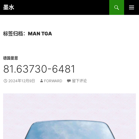
跳
搜
墨水
至
索
主菜单
正
文
标签归档：MAN TGA
德国曼恩
81.63730-6481
2024年12月9日
FORWARD
留下评论