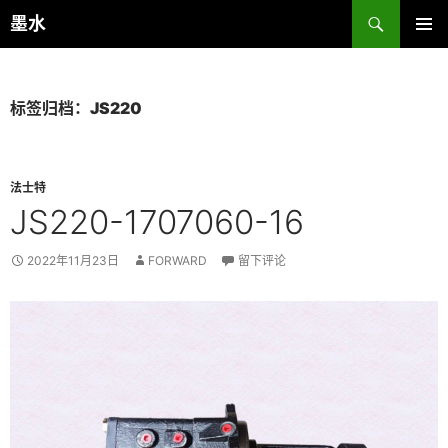
跳
搜
墨水
至
索
主菜单
正
文
标签归档：JS220
法士特
JS220-1707060-16
2022年11月23日
FORWARD
留下评论