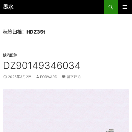
跳
搜
墨水
至
索
主菜单
正
文
标签归档：HDZ35t
陕汽配件
DZ90149346034
2025年3月2日
FORWARD
留下评论