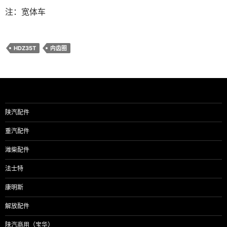
注：宽体车
HDZ35T
内齿圈
陕汽配件
重汽配件
潍柴配件
法士特
康明斯
解放配件
陕汽商用（宝华）