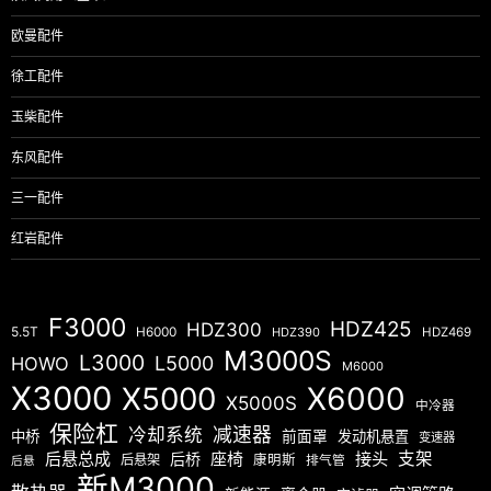
欧曼配件
徐工配件
玉柴配件
东风配件
三一配件
红岩配件
F3000
HDZ425
HDZ300
5.5T
H6000
HDZ390
HDZ469
M3000S
L3000
L5000
HOWO
M6000
X3000
X5000
X6000
X5000S
中冷器
保险杠
减速器
冷却系统
中桥
前面罩
发动机悬置
变速器
后悬总成
座椅
接头
支架
后桥
后悬架
康明斯
排气管
后悬
新M3000