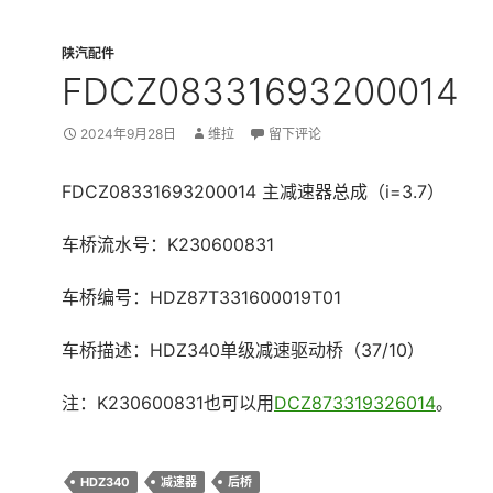
陕汽配件
FDCZ08331693200014
2024年9月28日
维拉
留下评论
FDCZ08331693200014 主减速器总成（i=3.7）
车桥流水号：K230600831
车桥编号：HDZ87T331600019T01
车桥描述：HDZ340单级减速驱动桥（37/10）
注：K230600831也可以用
DCZ873319326014
。
HDZ340
减速器
后桥