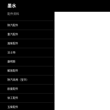
搜
墨水
索
跳
配件资料
至
陕汽配件
正
文
重汽配件
潍柴配件
法士特
康明斯
解放配件
陕汽商用（宝华）
欧曼配件
徐工配件
玉柴配件