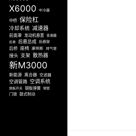
X6000
中冷器
保险杠
中桥
减速器
冷却系统
前面罩
发动机悬置
变速器
后悬总成
后悬架
后悬
座椅
后桥
康明斯
排气管
散热器
接头
支架
新M3000
新能源
离合器
空滤器
空调系统
空调管路
钢板弹簧
翘板开关
钢管
门锁
鼓式制动