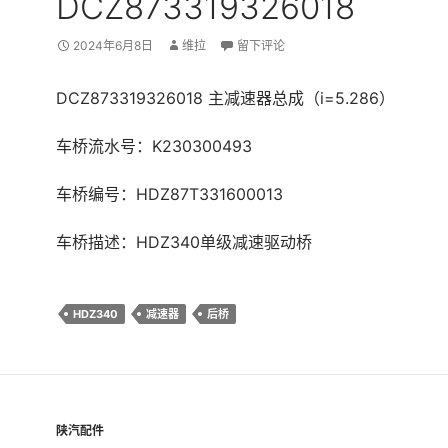
DCZ873319326018
2024年6月8日
维拉
留下评论
DCZ873319326018 主减速器总成（i=5.286）
车桥流水号：K230300493
车桥编号：HDZ87T331600013
车桥描述：HDZ340单级减速驱动桥
HDZ340
减速器
后桥
陕汽配件