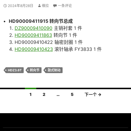
2024年8月28日
维拉
一条评论
HD90009411915 转向节总成
DZ90009410090
主销衬套 1 件
HD90009411863
转向节 1 件
HD90009410422 轴密封圈 1 件
HD90009410423
滚针轴承 FY3833 1 件
HDZ3.6T
转向节
鼓式制动
文
1
2
…
5
下一个 →
章
导
航