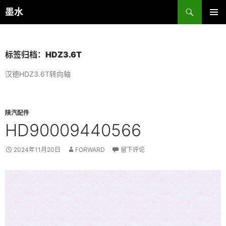
跳
搜
墨水
至
索
主菜单
正
文
标签归档：HDZ3.6T
汉德HDZ3.6T转向轴
陕汽配件
HD90009440566
2024年11月20日
FORWARD
留下评论