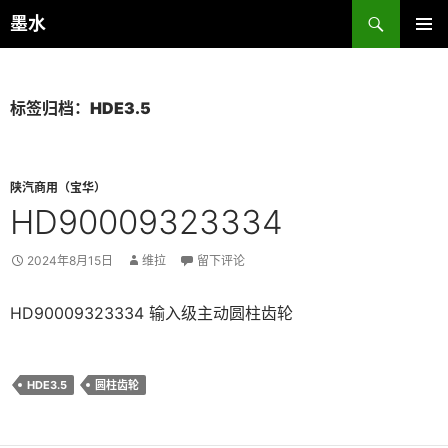
跳
搜
墨水
至
索
主菜单
正
文
标签归档：HDE3.5
陕汽商用（宝华）
HD90009323334
2024年8月15日
维拉
留下评论
HD90009323334 输入级主动圆柱齿轮
HDE3.5
圆柱齿轮