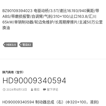
BZ90109394023 电驱动桥/3.5T/速比16.193/940簧距/带
ABS/带磨损报警/自调臂/气刹/310×100/止口163.8/汇川
65kW/单销制动器/轮边免维护/长周期摩擦片/主减50万公里
换油
HDE3.5
智云E2
陕汽商用（宝华）
HD90009340594
2024年6月13日
维拉
留下评论
HD90009340594 制动器总成（右）(Ф320×100，液刹)