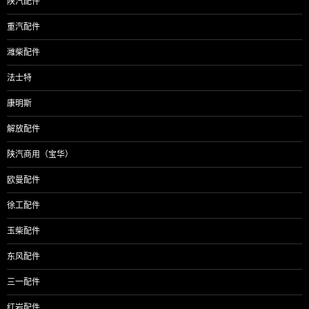
陕汽配件
重汽配件
潍柴配件
法士特
康明斯
解放配件
陕汽商用（宝华）
欧曼配件
徐工配件
玉柴配件
东风配件
三一配件
红岩配件