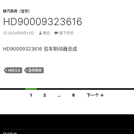
陕汽商用（宝华）
HD90009323616
2024年6月13日
维拉
留下评论
HD90009323616 驻车制动器总成
HDE3.5
驻车制动
文
1
2
…
6
下一个 →
章
导
航