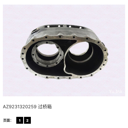
AZ9231320259 过桥箱
页面：
1
2