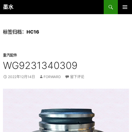
跳
搜
墨水
至
索
主菜单
正
文
标签归档：HC16
重汽配件
WG9231340309
2022年12月14日
FORWARD
留下评论