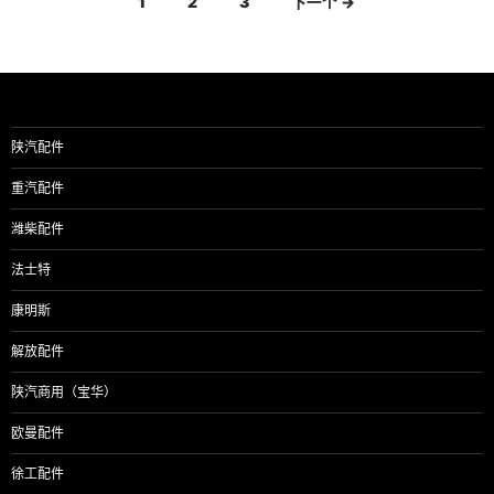
文
1
2
3
下一个 →
章
导
航
陕汽配件
重汽配件
潍柴配件
法士特
康明斯
解放配件
陕汽商用（宝华）
欧曼配件
徐工配件