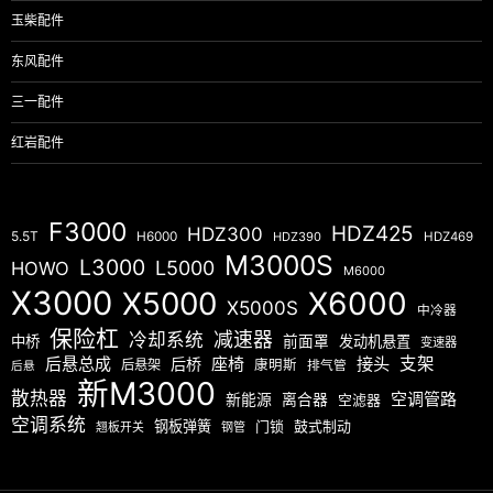
玉柴配件
东风配件
三一配件
红岩配件
F3000
HDZ425
HDZ300
5.5T
H6000
HDZ390
HDZ469
M3000S
L3000
L5000
HOWO
M6000
X3000
X5000
X6000
X5000S
中冷器
保险杠
减速器
冷却系统
中桥
前面罩
发动机悬置
变速器
后悬总成
座椅
接头
支架
后桥
后悬架
康明斯
排气管
后悬
新M3000
散热器
空调管路
新能源
离合器
空滤器
空调系统
钢板弹簧
门锁
鼓式制动
翘板开关
钢管