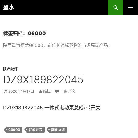
跳
搜
墨水
至
索
主菜单
正
文
标签归档：G6000
陕西重汽德龙G6000，定位长途标载物流市场高端产品。
陕汽配件
DZ9X189822045
2026年1月17日
维拉
一条评论
DZ9X189822045 一体式电动泵总成/带开关
G6000
翻转油泵
翻转系统