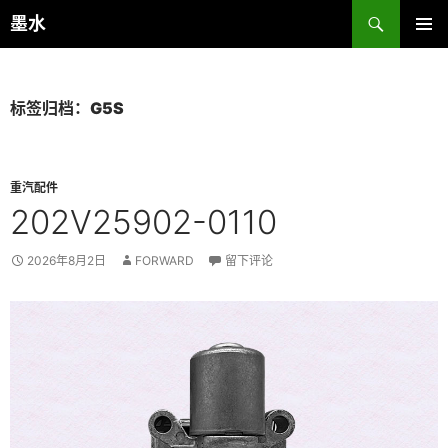
跳
搜
墨水
至
索
主菜单
正
文
标签归档：G5S
重汽配件
202V25902-0110
2026年8月2日
FORWARD
留下评论