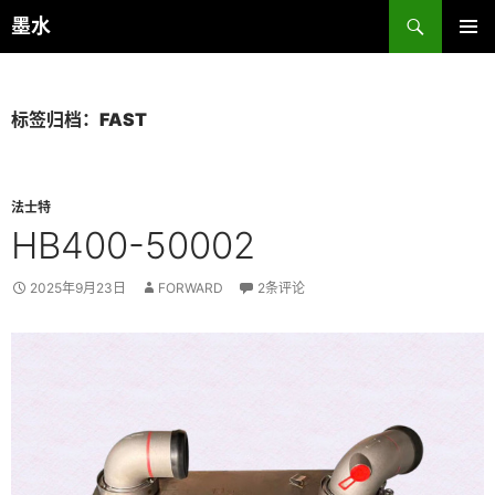
跳
搜
墨水
至
索
主菜单
正
文
标签归档：FAST
法士特
HB400-50002
2025年9月23日
FORWARD
2条评论