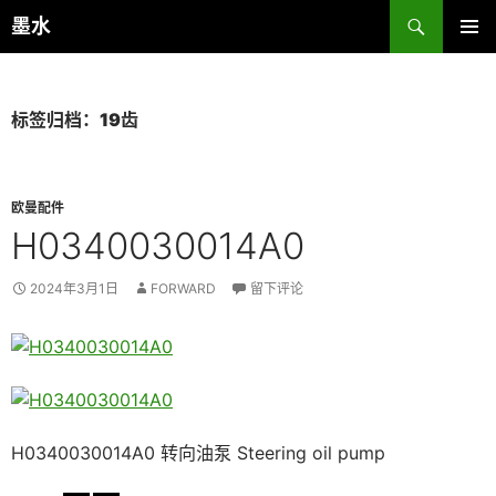
跳
搜
墨水
至
索
主菜单
正
文
标签归档：19齿
欧曼配件
H0340030014A0
2024年3月1日
FORWARD
留下评论
H0340030014A0 转向油泵 Steering oil pump