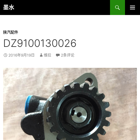
跳
搜
墨水
至
索
主菜单
正
文
陕汽配件
DZ9100130026
2016年9月19日
维拉
2条评论